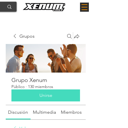
Grupos
Grupo Xenum
Público
·
130 miembros
Unirse
Discusión
Multimedia
Miembros
Acerca de