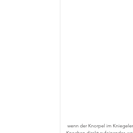
 wenn der Knorpel im Kniegelenk langsam abgebaut wird. Dadurch reiben die 
Knochen direkt aufeinander, wa