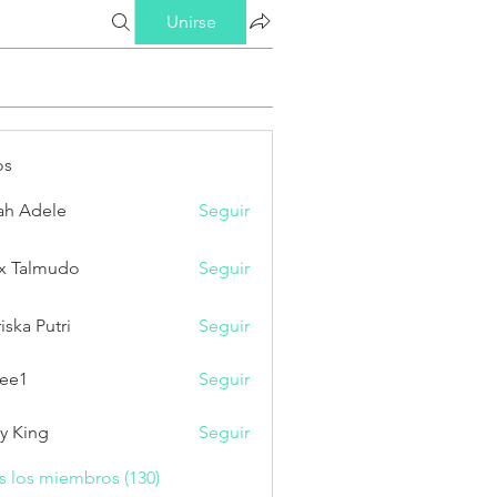
Unirse
os
ah Adele
Seguir
x Talmudo
Seguir
iska Putri
Seguir
Putri
ee1
Seguir
ry King
Seguir
s los miembros (130)