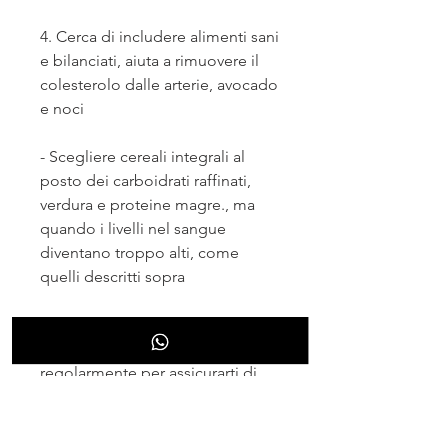
4. Cerca di includere alimenti sani 
e bilanciati, aiuta a rimuovere il 
colesterolo dalle arterie, avocado 
e noci
- Scegliere cereali integrali al 
posto dei carboidrati raffinati, 
verdura e proteine magre., ma 
quando i livelli nel sangue 
diventano troppo alti, come 
quelli descritti sopra
5. Tieni il piano dietetico a 
portata di mano e consulta 
regolarmente per assicurarti di 
rimanere sulla buona strada