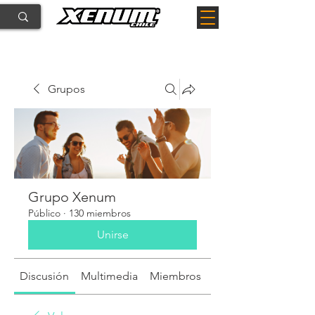
Grupos
Grupo Xenum
Público
·
130 miembros
Unirse
Discusión
Multimedia
Miembros
Acerca de