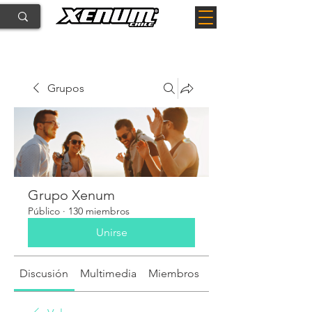
Grupos
Grupo Xenum
Público
·
130 miembros
Unirse
Discusión
Multimedia
Miembros
Acerca de