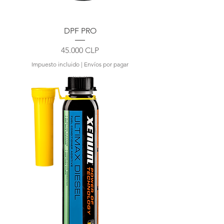
DPF PRO
Precio
45.000 CLP
Impuesto incluido
|
Envíos por pagar