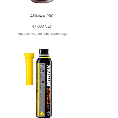
ADMAX PRO
Precio
47.000 CLP
Impuesto incluido
|
Envíos por pagar