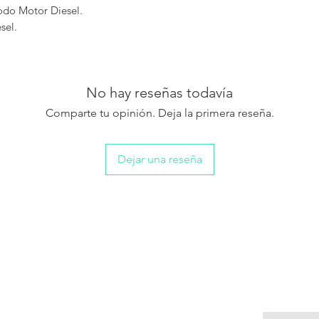
do Motor Diesel.
sel.
No hay reseñas todavía
Comparte tu opinión. Deja la primera reseña.
Dejar una reseña
NOVEDA
© 2020 Xenum, Chile.
Inscribete p
novedades,
descuentos