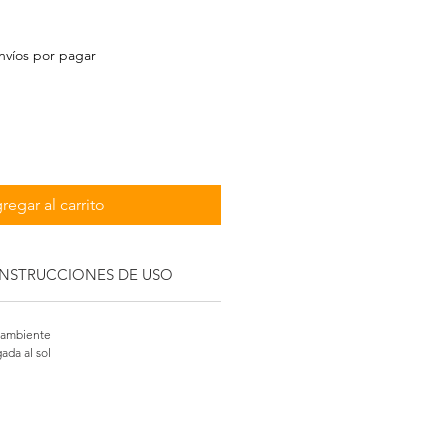
io
nvíos por pagar
regar al carrito
INSTRUCCIONES DE USO
 ambiente
ada al sol