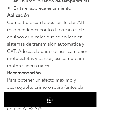
en un amplio rango de temperaturas.
Evita el sobrecalentamiento.
Aplicación
Compatible con todos los fluidos ATF
recomendados por los fabricantes de
equipos originales que se aplican en
sistemas de transmisión automática y
CVT. Adecuado para coches, camiones,
motocicletas y barcos, así como para
motores industriales.
Recomendación
Para obtener un efecto máximo y
aconsejable, primero retire (antes de
aplicar) el aceite ATF antiguo del sistema
y rellénelo con aceite ATF nuevo más el
aditivo ATFX 375.