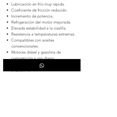
Lubricación en frío muy rápida.
Coeficiente de fricción reducido.
Incremento de potencia.
Refrigeración del motor mejorada.
Elevada estabilidad a la cizallla.
Resistencia a temperaturas extremas.
Compatibles con aceites
convencionales.
Motores diésel y gasolina de
competición y uso diario.
Especificaciones
SAE 5W-40
ACEA C3-12
API SN
Cumple las especificaciones
MB 229.51/229.52
VW 502.00/505.00/505.01
Dexos 2
BMW Longlife-04