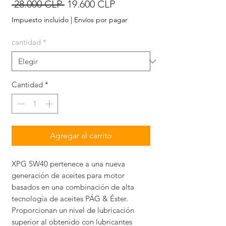
Precio
Precio
 28.000 CLP 
19.600 CLP
de
Impuesto incluido
|
Envíos por pagar
oferta
cantidad
*
Cantidad
*
Agregar al carrito
XPG 5W40 pertenece a una nueva
generación de aceites para motor
basados en una combinación de alta
tecnología de aceites PÁG & Éster.
Proporcionan un nivel de lubricación
superior al obtenido con lubricantes