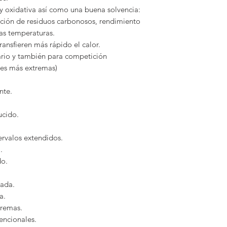
 y oxidativa así como una buena solvencia:
ación de residuos carbonosos, rendimiento
tas temperaturas.
ansfieren más rápido el calor.
ario y también para competición
nes más extremas)
nte.
cido.
ervalos extendidos.
.
do.
rada.
a.
tremas.
encionales.