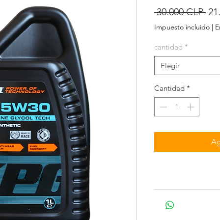
Pre
 30.000 CLP 
21
Impuesto incluido
|
E
cantidad
*
Elegir
Cantidad
*
Ag