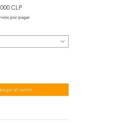
cio
Precio
.000 CLP
de
nvíos por pagar
oferta
regar al carrito