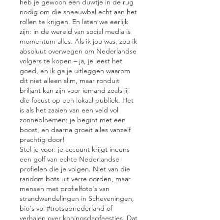
heb je gewoon een duwtje in de rug 
nodig om die sneeuwbal echt aan het 
rollen te krijgen. En laten we eerlijk 
zijn: in de wereld van social media is 
momentum alles. Als ik jou was, zou ik 
absoluut overwegen om Nederlandse 
volgers te kopen – ja, je leest het 
goed, en ik ga je uitleggen waarom 
dit niet alleen slim, maar ronduit 
briljant kan zijn voor iemand zoals jij 
die focust op een lokaal publiek. Het 
is als het zaaien van een veld vol 
zonnebloemen: je begint met een 
boost, en daarna groeit alles vanzelf 
prachtig door!
Stel je voor: je account krijgt ineens 
een golf van echte Nederlandse 
profielen die je volgen. Niet van die 
random bots uit verre oorden, maar 
mensen met profielfoto's van 
strandwandelingen in Scheveningen, 
bio's vol #trotsopnederland of 
verhalen over koningsdagfeestjes. Dat 