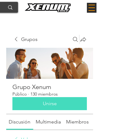
Grupos
Grupo Xenum
Público
·
130 miembros
Unirse
Discusión
Multimedia
Miembros
Acerca de