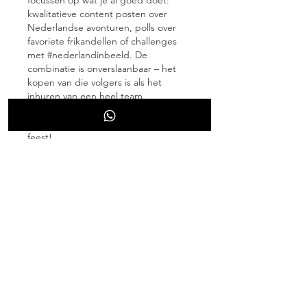
focussen op wat je al goed doet: 
kwalitatieve content posten over 
Nederlandse avonturen, polls over 
favoriete frikandellen of challenges 
met #nederlandinbeeld. De 
combinatie is onverslaanbaar – het 
kopen van die volgers is als het 
inhuren van een heel team 
cheerleaders die je aanmoedigen, en 
ineens wil iedereen meedoen aan de 
feest!
Veiligheid? Absoluut, mits je kiest 
voor kwalitatieve opties die zich 
richten op Nederlandse profielen. Je 
account blijft gezond, geen risico op 
bans omdat het allemaal binnen de 
lijntjes kleurt en eruitziet als echte 
groei. Het is een investering in jezelf, 
net als een goede camera kopen voor 
je foto's of een cursus volgen over 
Instagram-marketing. En de 
voordelen stapelen zich op: meer 
kansen op samenwerkingen met 