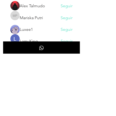
Alex Talmudo
Seguir
Mariska Putri
Seguir
Mariska Putri
Luxee1
Seguir
Larry King
Seguir
Ver todos los miembros (130)
NOVEDADES
Inscribete para recibir nuestras
novedades, cupones, promociones
y/o descuentos.