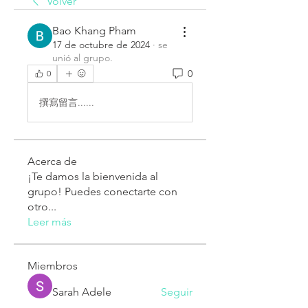
Volver
Bao Khang Pham
17 de octubre de 2024
·
se
unió al grupo.
0
0
撰寫留言......
Acerca de
¡Te damos la bienvenida al
grupo! Puedes conectarte con
otro
...
Leer más
Miembros
Sarah Adele
Seguir