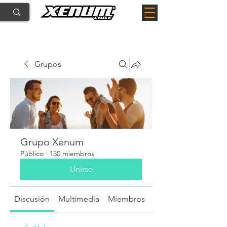
Grupos
Grupo Xenum
Público
·
130 miembros
Unirse
Discusión
Multimedia
Miembros
Acerca de