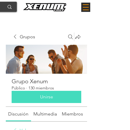
Grupos
Grupo Xenum
Público
·
130 miembros
Unirse
Discusión
Multimedia
Miembros
Acerca de