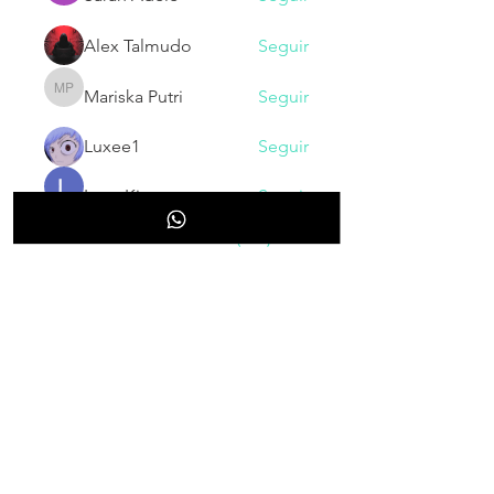
Alex Talmudo
Seguir
Mariska Putri
Seguir
Mariska Putri
Luxee1
Seguir
Larry King
Seguir
Ver todos los miembros (130)
NOVEDADES
Inscribete para recibir nuestras
novedades, cupones, promociones