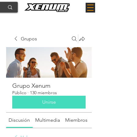
Grupos
Grupo Xenum
Público
·
130 miembros
Unirse
Discusión
Multimedia
Miembros
Acerca de