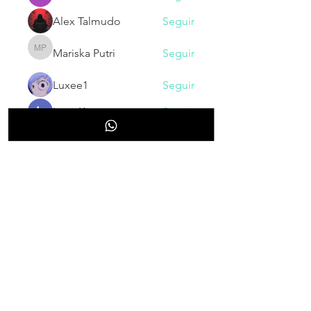
Alex Talmudo
Seguir
Mariska Putri
Seguir
Mariska Putri
Luxee1
Seguir
Larry King
Seguir
Ver todos los miembros (130)
NOVEDADES
Inscribete para recibir nuestras
novedades, cupones, promociones
y/o descuentos.