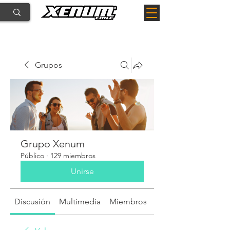
Grupos
Grupo Xenum
Público
·
129 miembros
Unirse
Discusión
Multimedia
Miembros
Acerca de