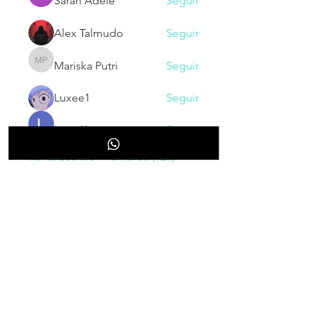
Sarah Adele
Seguir
Alex Talmudo
Seguir
Mariska Putri
Seguir
Mariska Putri
Luxee1
Seguir
Larry King
Seguir
Ver todos los miembros (129)
NOVEDADES
Inscribete para recibir nuestras
novedades, cupones, promociones