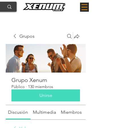
Grupos
Grupo Xenum
Público
·
130 miembros
Unirse
Discusión
Multimedia
Miembros
Acerca de