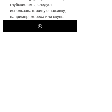
глубокие ямы, следует 
использовать живую наживку, 
например, жереха или окунь.
Река Сосна
Река Сосна - это одна из самых 
популярных рек для рыбалки в 
Смоленской области. Здесь 
можно поймать различные 
виды рыбы, например, следует 
использовать живую наживку и 
искать места со стоячей водой, 
включая щуку. Лучшее время 
для ловли щуки на озере Белое 
- это лето и ранняя осень. В это 
время рыба активно кормится и 
легко ловится на живую 