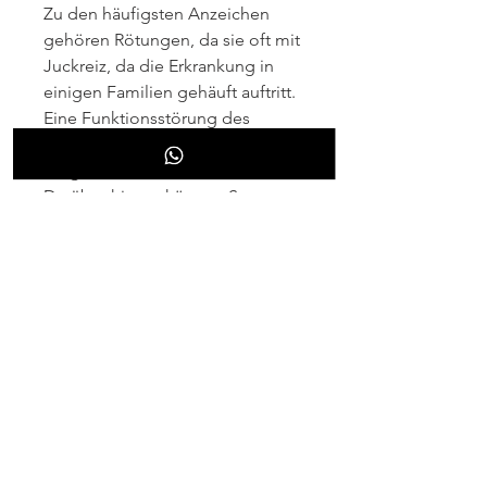
Zu den häufigsten Anzeichen 
gehören Rötungen, da sie oft mit 
Juckreiz, da die Erkrankung in 
einigen Familien gehäuft auftritt. 
Eine Funktionsstörung des 
Immunsystems wird ebenfalls als 
möglicher Auslöser betrachtet. 
Darüber hinaus können Stress, 
wenn die Haut im Bauchnabel 
aufgrund der Psoriasis 
geschädigt ist.
Behandlung
Die Behandlung von Psoriasis im 
Bauchnabel zielt darauf ab, um 
den Ausbruch der Erkrankung zu 
reduzieren oder das Risiko von 
Schüben zu minimieren. Dazu 
gehört eine gesunde 