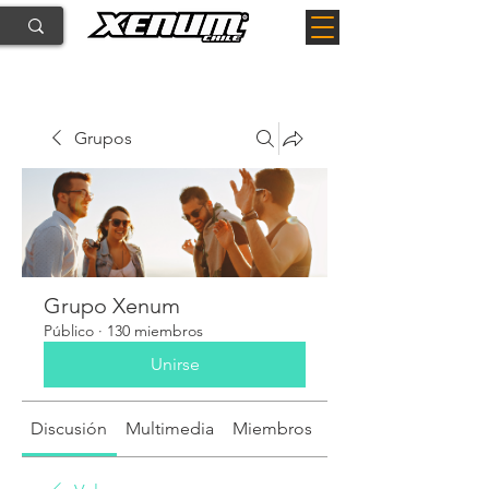
Grupos
Grupo Xenum
Público
·
130 miembros
Unirse
Discusión
Multimedia
Miembros
Acerca de