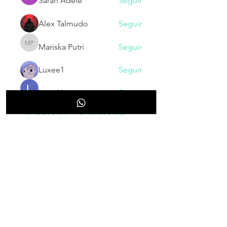
Sarah Adele
Seguir
Alex Talmudo
Seguir
Mariska Putri
Seguir
Mariska Putri
Luxee1
Seguir
Larry King
Seguir
Ver todos los miembros (130)
NOVEDADES
Inscribete para recibir nuestras
novedades, cupones, promociones