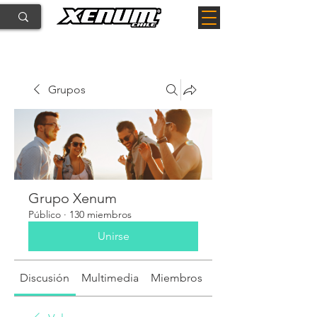
Grupos
Grupo Xenum
Público
·
130 miembros
Unirse
Discusión
Multimedia
Miembros
Acerca de