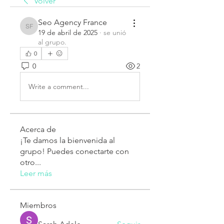
Volver
Seo Agency France
Seo Agency France
19 de abril de 2025
·
se unió
al grupo.
0
0
2
Write a comment...
Acerca de
¡Te damos la bienvenida al
grupo! Puedes conectarte con
otro
...
Leer más
Miembros