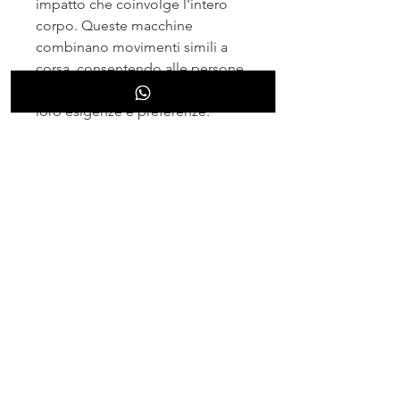
impatto che coinvolge l'intero 
corpo. Queste macchine 
combinano movimenti simili a 
corsa, consentendo alle persone 
di scegliere quella più adatta alle 
loro esigenze e preferenze.
3. Monitoraggio dei progressi: 
Molte macchine per la perdita di 
grasso corporeo sono dotate di 
monitor che consentono di 
monitorare i progressi durante 
l'allenamento, consentendo alle 
persone di allenarsi 
comodamente a casa propria o in 
palestra.
Considerazioni finali