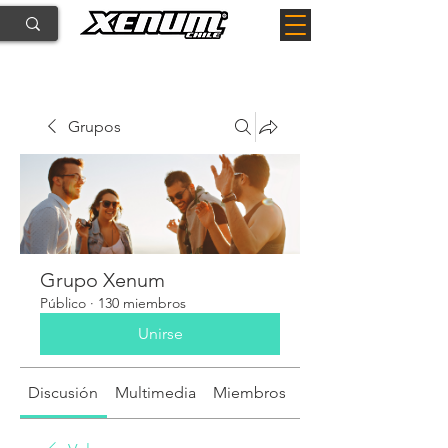
Grupos
Grupo Xenum
Público
·
130 miembros
Unirse
Discusión
Multimedia
Miembros
Acerca de