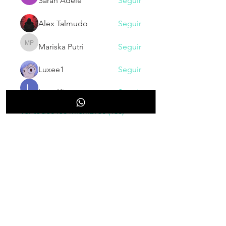
Sarah Adele
Seguir
Alex Talmudo
Seguir
Mariska Putri
Seguir
Mariska Putri
Luxee1
Seguir
Larry King
Seguir
Ver todos los miembros (130)
NOVEDADES
Inscribete para recibir nuestras
novedades, cupones, promociones