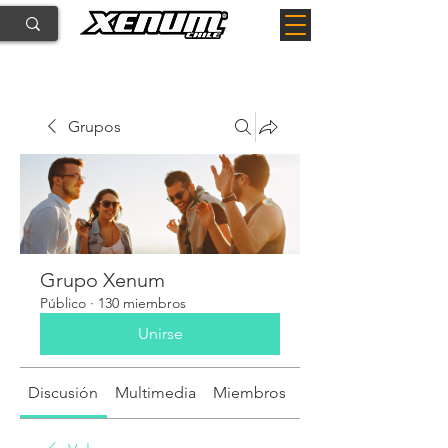
Grupos
Grupo Xenum
Público
·
130 miembros
Unirse
Discusión
Multimedia
Miembros
Acerca de