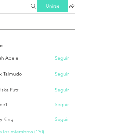
Unirse
os
ah Adele
Seguir
x Talmudo
Seguir
iska Putri
Seguir
Putri
ee1
Seguir
ry King
Seguir
s los miembros (130)