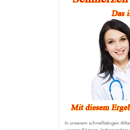
In unserem schnelllebigen Allta
unseres Körpers. Insbesondere 