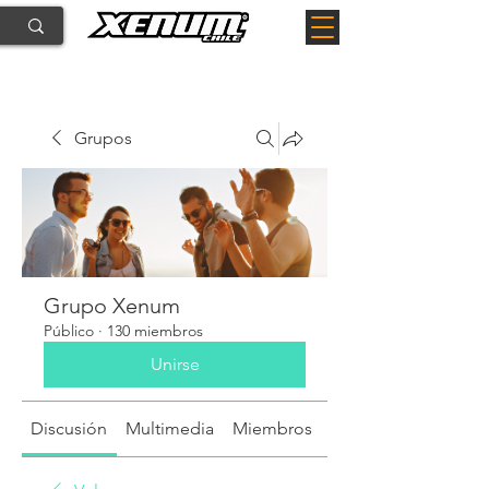
Grupos
Grupo Xenum
Público
·
130 miembros
Unirse
Discusión
Multimedia
Miembros
Acerca de