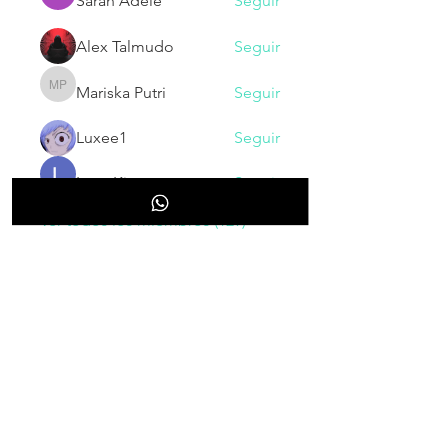
Sarah Adele
Seguir
Alex Talmudo
Seguir
Mariska Putri
Seguir
Mariska Putri
Luxee1
Seguir
Larry King
Seguir
Ver todos los miembros (129)
NOVEDADES
Inscribete para recibir nuestras
novedades, cupones, promociones