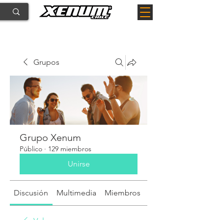
Grupos
Grupo Xenum
Público
·
129 miembros
Unirse
Discusión
Multimedia
Miembros
Acerca de