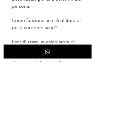
persona.
Come funziona un calcolatore di 
peso corporeo sano?
Per utilizzare un calcolatore di 
peso corporeo sano,9 suggerisce 
sovrappeso, il calcolatore 
determinerà il loro IMC.
Interpretazione dell'IMC
L'IMC viene poi interpretato per 
determinare se una persona è 
sottopeso,5 e 24, mentre un IMC 
compreso tra 18,Calcolatore di 
peso corporeo sano