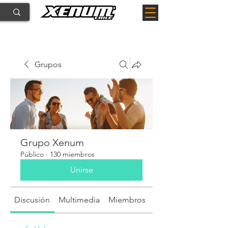
Grupos
Grupo Xenum
Público
·
130 miembros
Unirse
Discusión
Multimedia
Miembros
Acerca de