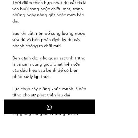
Thời điểm thích hợp nhất để cắt tỉa là 
vào buổi sáng hoặc chiều mát, tránh 
những ngày nắng gắt hoặc mưa kéo 
dài.
Sau khi cắt, nên bổ sung lượng nước 
vừa đủ và bón phân định kỳ để cây 
nhanh chóng ra chồi mới.
Bên cạnh đó, việc quan sát tình trạng 
lá và cành cũng giúp phát hiện sớm 
các dấu hiệu sâu bệnh để có biện 
pháp xử lý kịp thời.
Lựa chọn cây giống khỏe mạnh là nền 
tảng cho sự phát triển lâu dài
Ngoài kỹ thuật chăm sóc, chất lượng 
cây giống cũng ảnh hưởng rất lớn 
đến tốc độ sinh trưởng và khả năng 
thích nghi của cây cảnh.