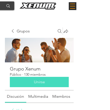
Grupos
Grupo Xenum
Público
·
130 miembros
Unirse
Discusión
Multimedia
Miembros
Acerca de