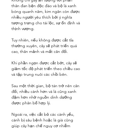
Không chỉ gây ấn tượng với phần 
thân đan bện độc đáo và bộ lá xanh 
bóng quanh năm, kim ngân còn được 
nhiều người yêu thích bởi ý nghĩa 
tượng trưng cho tài lộc, sự ổn định và 
thịnh vượng.
Tuy nhiên, nếu không được cắt tỉa 
thường xuyên, cây sẽ phát triển quá 
cao, thân mảnh và mất cân đối.
Khi phần ngọn được cắt bớt, cây sẽ 
giảm tốc độ phát triển theo chiều cao 
và tập trung nuôi các chồi bên.
Sau một thời gian, bộ tán trở nên cân 
đối, nhiều cành hơn và lá cũng xanh 
đậm hơn nhờ nguồn dinh dưỡng 
được phân bổ hợp lý.
Ngoài ra, việc cắt bỏ các cành yếu, 
cành bị sâu bệnh hoặc lá già cũng 
giúp cây hạn chế nguy cơ nhiễm 