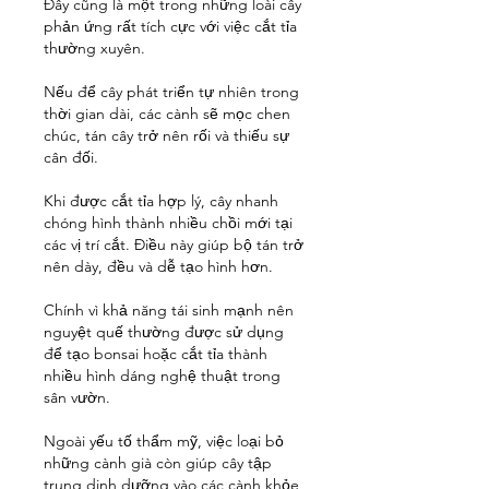
Đây cũng là một trong những loài cây 
phản ứng rất tích cực với việc cắt tỉa 
thường xuyên.
Nếu để cây phát triển tự nhiên trong 
thời gian dài, các cành sẽ mọc chen 
chúc, tán cây trở nên rối và thiếu sự 
cân đối.
Khi được cắt tỉa hợp lý, cây nhanh 
chóng hình thành nhiều chồi mới tại 
các vị trí cắt. Điều này giúp bộ tán trở 
nên dày, đều và dễ tạo hình hơn.
Chính vì khả năng tái sinh mạnh nên 
nguyệt quế thường được sử dụng 
để tạo bonsai hoặc cắt tỉa thành 
nhiều hình dáng nghệ thuật trong 
sân vườn.
Ngoài yếu tố thẩm mỹ, việc loại bỏ 
những cành già còn giúp cây tập 
trung dinh dưỡng vào các cành khỏe, 