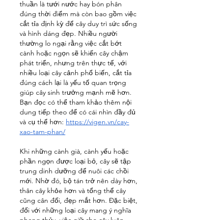
thuần là tưới nước hay bón phân 
đúng thời điểm mà còn bao gồm việc 
cắt tỉa định kỳ để cây duy trì sức sống 
và hình dáng đẹp. Nhiều người 
thường lo ngại rằng việc cắt bớt 
cành hoặc ngọn sẽ khiến cây chậm 
phát triển, nhưng trên thực tế, với 
nhiều loại cây cảnh phổ biến, cắt tỉa 
đúng cách lại là yếu tố quan trọng 
giúp cây sinh trưởng mạnh mẽ hơn.
Bạn đọc có thể tham khảo thêm nội 
dung tiếp theo để có cái nhìn đầy đủ 
và cụ thể hơn: 
https://vigen.vn/cay-
xao-tam-phan/
Khi những cành già, cành yếu hoặc 
phần ngọn được loại bỏ, cây sẽ tập 
trung dinh dưỡng để nuôi các chồi 
mới. Nhờ đó, bộ tán trở nên dày hơn, 
thân cây khỏe hơn và tổng thể cây 
cũng cân đối, đẹp mắt hơn. Đặc biệt, 
đối với những loại cây mang ý nghĩa 