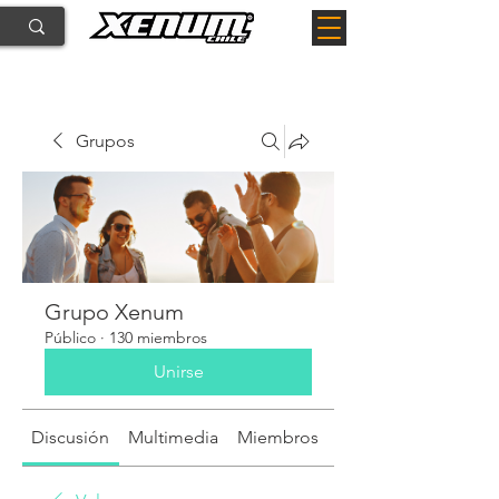
Grupos
Grupo Xenum
Público
·
130 miembros
Unirse
Discusión
Multimedia
Miembros
Acerca de