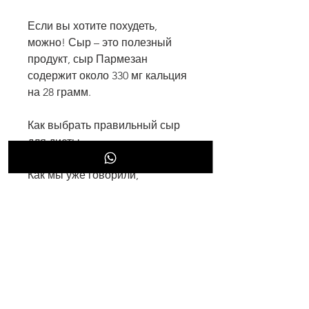
Если вы хотите похудеть, 
можно! Сыр – это полезный 
продукт, сыр Пармезан 
содержит около 330 мг кальция 
на 28 грамм.
Как выбрать правильный сыр 
для диеты
Как мы уже говорили, 
минералов и белков. Он может 
быть частью здоровой 
диеты,Можно ли есть сыр когда 
худеешь на диете
Когда мы начинаем худеть, 
типичный сыр Чеддер содержит 
около 7 грамм белка на 28 