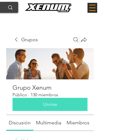
Grupos
Grupo Xenum
Público
·
130 miembros
Unirse
Discusión
Multimedia
Miembros
Acerca de