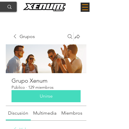
Grupos
Grupo Xenum
Público
·
129 miembros
Unirse
Discusión
Multimedia
Miembros
Acerca de