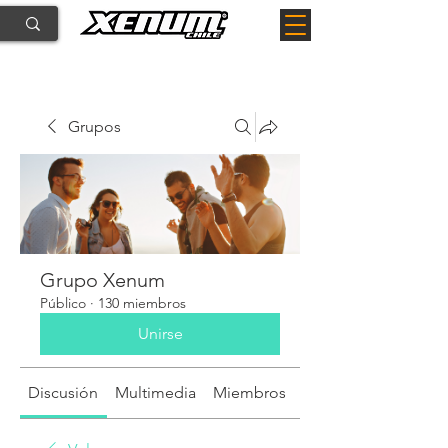
Grupos
Grupo Xenum
Público
·
130 miembros
Unirse
Discusión
Multimedia
Miembros
Acerca de