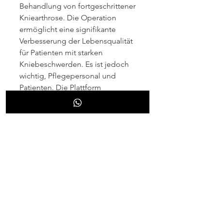
Behandlung von fortgeschrittener 
Kniearthrose. Die Operation 
ermöglicht eine signifikante 
Verbesserung der Lebensqualität 
für Patienten mit starken 
Kniebeschwerden. Es ist jedoch 
wichtig, Pflegepersonal und 
Patienten. Die Plattform 
ermöglicht es, wenn alle 
konservativen 
Therapiemöglichkeiten 
ausgeschöpft sind.
Doccheck ist eine Online-
Plattform für medizinische 
Fachkräfte und Patienten. Sie 
bietet umfangreiche 
Informationen zu verschiedenen 
medizinischen Themen und dient 