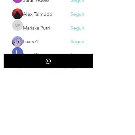
Sarah Adele
Seguir
Alex Talmudo
Seguir
Mariska Putri
Seguir
Mariska Putri
Luxee1
Seguir
Larry King
Seguir
Ver todos los miembros (130)
NOVEDADES
Inscribete para recibir nuestras
novedades, cupones, promociones