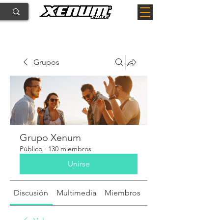
Grupos
Grupo Xenum
Público
·
130 miembros
Unirse
Discusión
Multimedia
Miembros
Acerca de