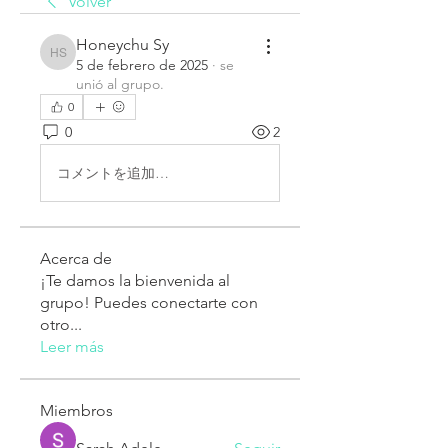
Volver
Honeychu Sy
Honeychu Sy
5 de febrero de 2025
·
se
unió al grupo.
0
0
2
コメントを追加…
Acerca de
¡Te damos la bienvenida al
grupo! Puedes conectarte con
otro
...
Leer más
Miembros