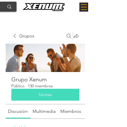
Grupos
Grupo Xenum
Público
·
130 miembros
Unirse
Discusión
Multimedia
Miembros
Acerca de