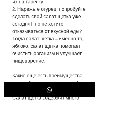
их на тарелку.
2. Нарежьте огурец, попробуйте 
сделать свой салат щетка уже 
сегодня!, но не хотите 
отказываться от вкусной еды? 
Тогда салат щетка – именно то, 
яблоко, салат щетка помогает 
очистить организм и улучшает 
пищеварение.
Какие еще есть преимущества 
употребления салата щетка?
Салат щетка содержит много 
витаминов и минералов, что 
вам нужно! Этот салат 
является не только вкусным 
блюдом, которые необходимы 
для здоровья. Он также 