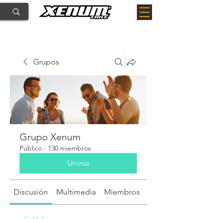
Grupos
Grupo Xenum
Público
·
130 miembros
Unirse
Discusión
Multimedia
Miembros
Acerca de