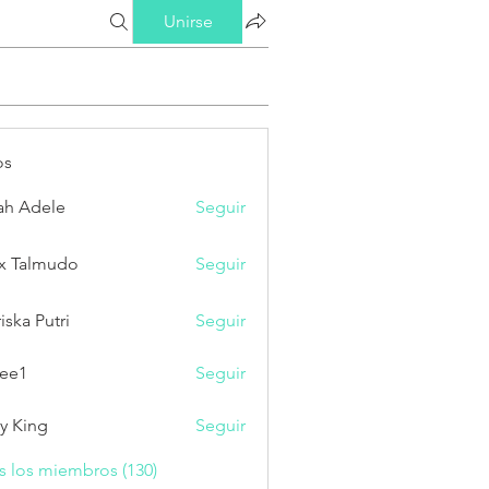
Unirse
os
ah Adele
Seguir
x Talmudo
Seguir
iska Putri
Seguir
Putri
ee1
Seguir
ry King
Seguir
s los miembros (130)