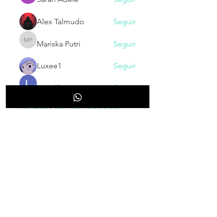
Alex Talmudo
Seguir
Mariska Putri
Seguir
Mariska Putri
Luxee1
Seguir
Larry King
Seguir
Ver todos los miembros (130)
NOVEDADES
Inscribete para recibir nuestras
novedades, cupones, promociones