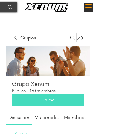
Grupos
Grupo Xenum
Público
·
130 miembros
Unirse
Discusión
Multimedia
Miembros
Acerca de