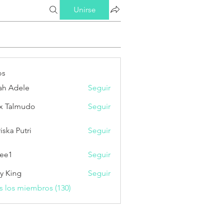
Unirse
os
ah Adele
Seguir
x Talmudo
Seguir
iska Putri
Seguir
Putri
ee1
Seguir
ry King
Seguir
s los miembros (130)