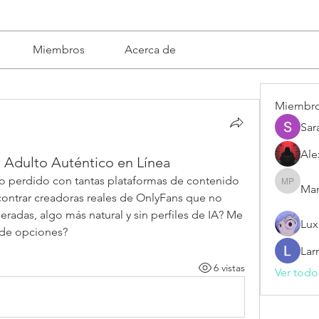
Miembros
Acerca de
Miembr
Sar
Ale
Adulto Auténtico en Línea
 perdido con tantas plataformas de contenido 
Mar
Mariska 
ntrar creadoras reales de OnlyFans que no 
geradas, algo más natural y sin perfiles de IA? Me 
Lux
s de opciones?
Lar
6 vistas
Ver todo