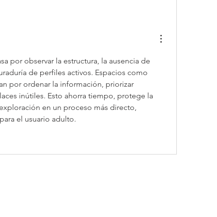
a por observar la estructura, la ausencia de 
publicidad invasiva y la curaduría de perfiles activos. Espacios como 
an por ordenar la información, priorizar 
laces inútiles. Esto ahorra tiempo, protege la 
 exploración en un proceso más directo, 
para el usuario adulto.
NOVEDA
© 2020 Xenum, Chile.
Inscribete p