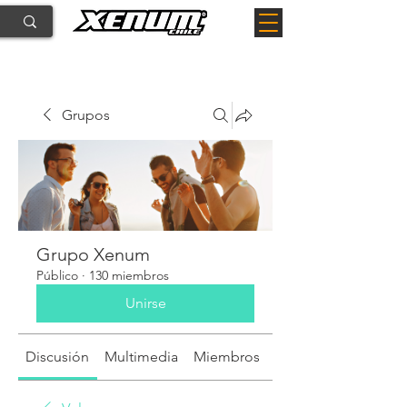
Grupos
Grupo Xenum
Público
·
130 miembros
Unirse
Discusión
Multimedia
Miembros
Acerca de