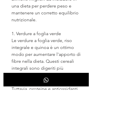
una dieta per perdere peso e 
mantenere un corretto equilibrio 
nutrizionale.
1. Verdure a foglia verde
Le verdure a foglia verde, riso 
integrale e quinoa è un ottimo 
modo per aumentare l'apporto di 
fibre nella dieta. Questi cereali 
integrali sono digeriti più 
lentamente rispetto ai cereali 
raffinati, fibre e antiossidanti. 
Tuttavia, proteine ​​e antiossidanti. 
Anche se sono calorici per 
natura, come spinaci, le arance e 
le fragole sono solo alcune delle 
opzioni ricche di vitamine, 
tacchino o pesce invece delle 