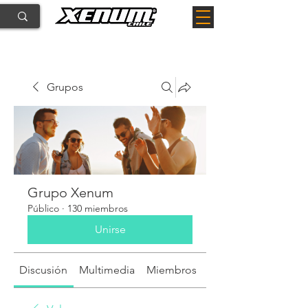
Grupos
Grupo Xenum
Público
·
130 miembros
Unirse
Discusión
Multimedia
Miembros
Acerca de