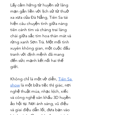
Lấy cảm hứng từ huyền sử lãng 
mạn gắn liền với lịch sử từ thuở 
xa xưa của Đà Nẵng, Tiên Sa tái 
hiện câu chuyện tình giữa nàng 
tiên cánh tím và chàng trai làng 
chài giữa sắc tím hoa thàn mát và 
rừng xanh Sơn Trà. Một mối tình 
xuyên không gian, một cuộc đấu 
tranh với định mệnh đã mang 
đến sức mạnh kết nối hai thế 
giới.
Không chỉ là một vở diễn, 
Tiên Sa 
show
 là một bữa tiệc thị giác, nơi 
nghệ thuật múa, nhạc kịch, xiếc 
và công nghệ sân khấu 3D huyền 
ảo hội tụ. Nơi ánh sáng, vũ điệu 
và giai điệu dẫn lối, đưa bạn vào 