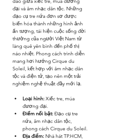
đáo giữa xiếc tre, múa đương 
đại và âm nhạc dân tộc. Những 
đạo cụ tre nứa đơn sơ được 
biến hóa thành những hình ảnh 
ấn tượng, tái hiện cuộc sống đời 
thường của người Việt Nam từ 
làng quê yên bình đến phố thị 
náo nhiệt. Phong cách trình diễn 
mang hơi hướng Cirque du 
Soleil, kết hợp với âm nhạc dân 
tộc và điện tử, tạo nên một trải 
nghiệm nghệ thuật đầy mới lạ.
Loại hình:
 Xiếc tre, múa 
đương đại.
Điểm nổi bật:
 Đạo cụ tre 
nứa, âm nhạc dân tộc, 
phong cách Cirque du Soleil.
Địa điểm:
 Nhà hát TP.HCM, 