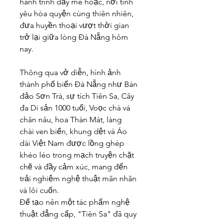
hành trình đầy mê hoặc, nơi tình 
yêu hòa quyện cùng thiên nhiên, 
đưa huyền thoại vượt thời gian 
trở lại giữa lòng Đà Nẵng hôm 
nay.
Thông qua vở diễn, hình ảnh 
thành phố biển Đà Nẵng như Bán 
đảo Sơn Trà, sự tích Tiên Sa, Cây 
đa Di sản 1000 tuổi, Voọc chà vá 
chân nâu, hoa Thàn Mát, làng 
chài ven biển, khung dệt và Áo 
dài Việt Nam được lồng ghép 
khéo léo trong mạch truyện chặt 
chẽ và đầy cảm xúc, mang đến 
trải nghiệm nghệ thuật mãn nhãn 
và lôi cuốn.
Để tạo nên một tác phẩm nghệ 
thuật đẳng cấp, "Tiên Sa" đã quy 