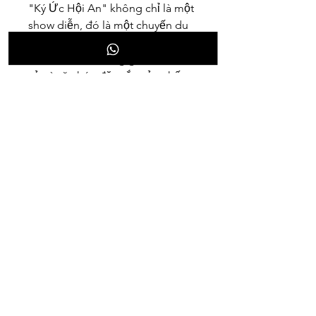
"Ký Ức Hội An" không chỉ là một 
show diễn, đó là một chuyến du 
hành ngược dòng thời gian, đưa 
bạn đến với những giai đoạn lịch 
sử và văn hóa đặc sắc của phố 
Hội. Sân khấu ngoài trời rộng 
25.000m², nơi hơn 500 diễn viên 
chuyên nghiệp tái hiện những 
câu chuyện cổ kính bằng ngôn 
ngữ của tà áo dài. Mỗi chương, 
mỗi màn trình diễn là một bức 
tranh sống động về Hội An từ 
thời kỳ Chăm Pa đến thương 
cảng sầm uất. Bạn sẽ không khỏi 
xúc động trước cảnh rước dâu 
của công chúa Huyền Trân, hay 
trầm trồ trước vẻ đẹp lung linh 
của đêm hội hoa đăng.