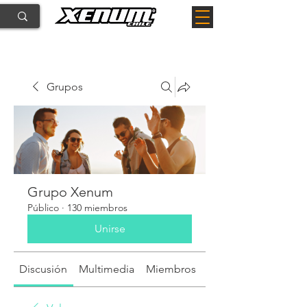
Grupos
Grupo Xenum
Público
·
130 miembros
Unirse
Discusión
Multimedia
Miembros
Acerca de