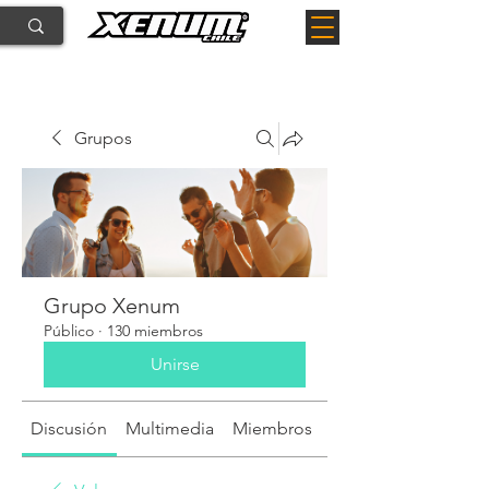
Grupos
Grupo Xenum
Público
·
130 miembros
Unirse
Discusión
Multimedia
Miembros
Acerca de