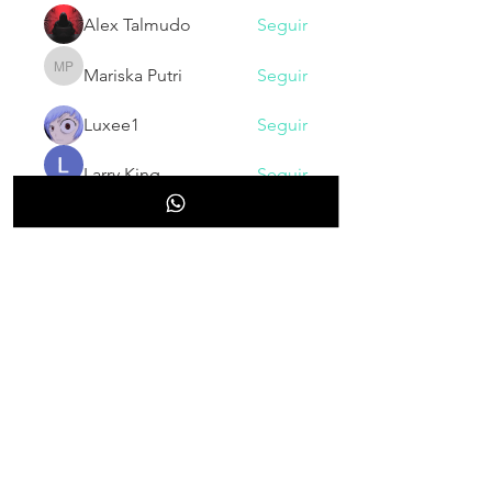
Alex Talmudo
Seguir
Mariska Putri
Seguir
Mariska Putri
Luxee1
Seguir
Larry King
Seguir
Ver todos los miembros (130)
NOVEDADES
Inscribete para recibir nuestras
novedades, cupones, promociones
y/o descuentos.