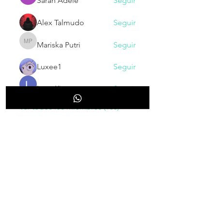
Sarah Adele
Seguir
Alex Talmudo
Seguir
Mariska Putri
Seguir
Mariska Putri
Luxee1
Seguir
Larry King
Seguir
Ver todos los miembros (130)
NOVEDADES
Inscribete para recibir nuestras
novedades, cupones, promociones