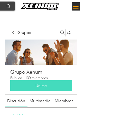
Grupos
Grupo Xenum
Público
·
130 miembros
Unirse
Discusión
Multimedia
Miembros
Acerca de