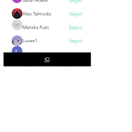
Sarah Adele
Seguir
Alex Talmudo
Seguir
Mariska Putri
Seguir
Mariska Putri
Luxee1
Seguir
Larry King
Seguir
Ver todos los miembros (130)
NOVEDADES
Inscribete para recibir nuestras
novedades, cupones, promociones