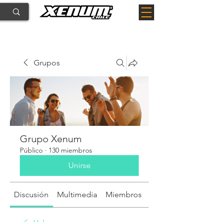
Grupos
Grupo Xenum
Público
·
130 miembros
Unirse
Discusión
Multimedia
Miembros
Acerca de