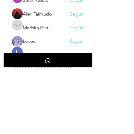
Sarah Adele
Seguir
Alex Talmudo
Seguir
Mariska Putri
Seguir
Mariska Putri
Luxee1
Seguir
Larry King
Seguir
Ver todos los miembros (130)
NOVEDADES
Inscribete para recibir nuestras
novedades, cupones, promociones