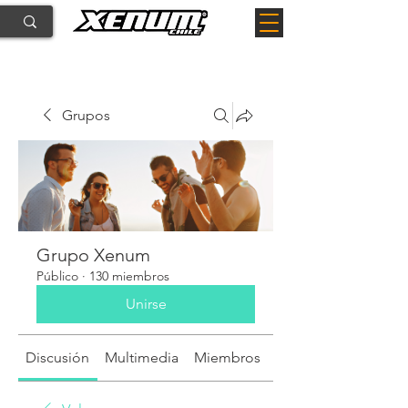
Grupos
Grupo Xenum
Público
·
130 miembros
Unirse
Discusión
Multimedia
Miembros
Acerca de