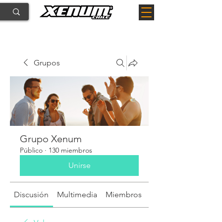
Grupos
Grupo Xenum
Público
·
130 miembros
Unirse
Discusión
Multimedia
Miembros
Acerca de