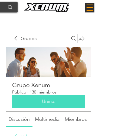
Grupos
Grupo Xenum
Público
·
130 miembros
Unirse
Discusión
Multimedia
Miembros
Acerca de