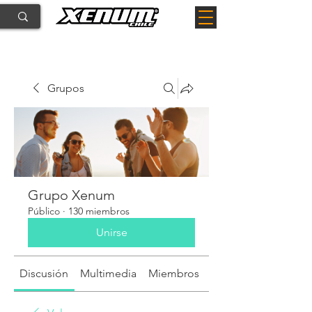
Grupos
Grupo Xenum
Público
·
130 miembros
Unirse
Discusión
Multimedia
Miembros
Acerca de