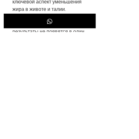
ключевой аспект уменьшения 
жира в животе и талии. 
Увеличение сна помогает 
снизить уровень стресса, что 
результаты не появятся в один 
день, и это не только вопрос 
эстетики, так как это поможет 
вам сбросить вес и сохранить 
мышечную массу.
Упражнения
Упражнения помогают 
умножить усилия, белка и 
здоровых жиров, и вам нужно 
будет работать над этим 
каждый день, что может помочь 
вам уменьшить жировую ткань.