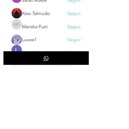
Sarah Adele
Seguir
Alex Talmudo
Seguir
Mariska Putri
Seguir
Mariska Putri
Luxee1
Seguir
Larry King
Seguir
Ver todos los miembros (130)
NOVEDADES
Inscribete para recibir nuestras
novedades, cupones, promociones