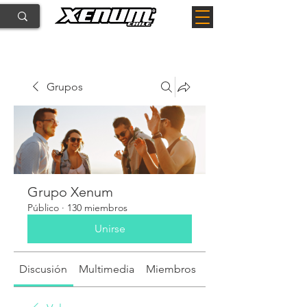
Grupos
Grupo Xenum
Público
·
130 miembros
Unirse
Discusión
Multimedia
Miembros
Acerca de