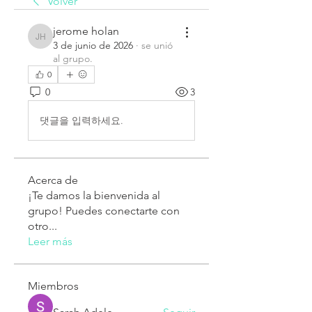
Volver
jerome holan
jerome holan
3 de junio de 2026
·
se unió
al grupo.
0
0
3
댓글을 입력하세요.
Acerca de
¡Te damos la bienvenida al
grupo! Puedes conectarte con
otro
...
Leer más
Miembros