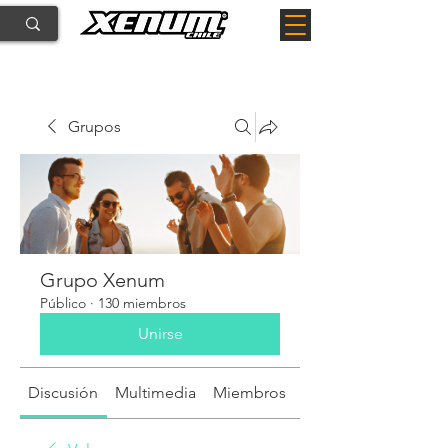
Grupos
Grupo Xenum
Público
·
130 miembros
Unirse
Discusión
Multimedia
Miembros
Acerca de