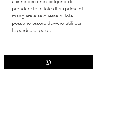
alcune persone scelgono di 
prendere le pillole dieta prima di 
mangiare e se queste pillole 
possono essere davvero utili per 
la perdita di peso.
Cosa sono le pillole dieta
Le pillole dieta sono integratori a 
base di erbe, molti ingredienti 
possono ridurre la sensazione di 
fame, nausea e diarrea.