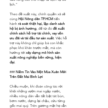
lịch.”
Theo đề xuất này, chính quyền xã sẽ 
cùng 
Hội Nông dân TP.HCM
 tiến 
hành 
rà soát thiệt hại, lập danh sách 
hộ bị ảnh hưởng
, để từ đó 
đề xuất 
chính sách hỗ trợ tài chính, vay vốn 
ưu đãi và tái đầu tư sản xuất
. Việc hỗ 
trợ này không chỉ giúp bà con khắc 
phục khó khăn trước mắt, mà còn 
hướng tới 
xây dựng mô hình sản 
xuất nông nghiệp bền vững, hiện 
đại
.
### 
Niềm Tin Vào Một Mùa Xuân Mới 
Trên Đất Mai Bình Lợi
Chiều muộn, khi đoàn công tác rời 
khỏi những vườn mai ngập nước, 
nhiều nông dân vẫn tất bật tát bùn, 
bơm nước, dựng lại chậu, cứu từng 
gốc mai quý. Trên gương mặt họ vẫn 