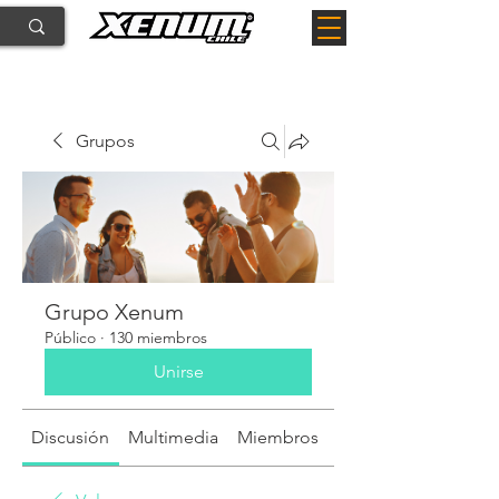
Grupos
Grupo Xenum
Público
·
130 miembros
Unirse
Discusión
Multimedia
Miembros
Acerca de