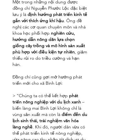
Một trong những nội dung được 
đồng chí Nguyễn Phước Lộc đặc biệt 
lưu ý là 
định hướng phát triển kinh tế 
gắn với thích ứng khí hậu
. Ông đề 
nghị các cơ quan chuyên môn và nhà 
khoa học phối hợp 
nghiên cứu, 
hướng dẫn nông dân lựa chọn 
giống cây trồng và mô hình sản xuất 
phù hợp với điều kiện tự nhiên
, giảm 
thiểu rủi ro do triều cường và hạn 
hán.
Đồng chí cũng gợi mở hướng phát 
triển mới cho xã Bình Lợi:
> “Chúng ta có thể kết hợp 
phát 
triển nông nghiệp với du lịch xanh
 – 
biến làng mai Bình Lợi không chỉ là 
vùng sản xuất mà còn là 
điểm đến du 
lịch sinh thái, trải nghiệm văn hóa 
làng nghề
. Khi đó, người dân vừa có 
thể phát triển kinh tế nông nghiệp, 
vừa nâng cao thu nhập từ dịch vụ du 