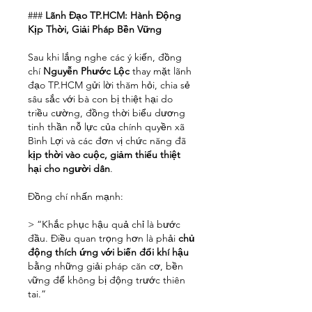
### 
Lãnh Đạo TP.HCM: Hành Động 
Kịp Thời, Giải Pháp Bền Vững
Sau khi lắng nghe các ý kiến, đồng 
chí 
Nguyễn Phước Lộc
 thay mặt lãnh 
đạo TP.HCM gửi lời thăm hỏi, chia sẻ 
sâu sắc với bà con bị thiệt hại do 
triều cường, đồng thời biểu dương 
tinh thần nỗ lực của chính quyền xã 
Bình Lợi và các đơn vị chức năng đã 
kịp thời vào cuộc, giảm thiểu thiệt 
hại cho người dân
.
Đồng chí nhấn mạnh:
> “Khắc phục hậu quả chỉ là bước 
đầu. Điều quan trọng hơn là phải 
chủ 
động thích ứng với biến đổi khí hậu
bằng những giải pháp căn cơ, bền 
vững để không bị động trước thiên 
tai.”