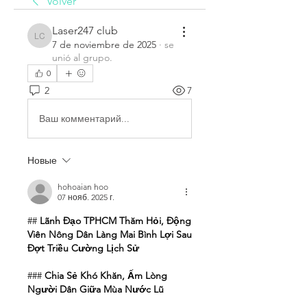
Volver
Laser247 club
Laser247 club
7 de noviembre de 2025
·
se
unió al grupo.
0
2
7
Ваш комментарий...
Новые
hohoaian hoo
07 нояб. 2025 г.
## 
Lãnh Đạo TPHCM Thăm Hỏi, Động 
Viên Nông Dân Làng Mai Bình Lợi Sau 
Đợt Triều Cường Lịch Sử
### 
Chia Sẻ Khó Khăn, Ấm Lòng 
Người Dân Giữa Mùa Nước Lũ