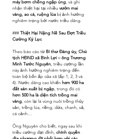
máy bơm chống ngập úng
, và ghi 
nhận thiệt hại tại nhiều 
vườn mai 
vàng, ao cá, ruộng lúa
 bị ảnh hưởng 
nghiêm trọng bởi nước triều dâng.
### 
Thiệt Hại Nặng Nề Sau Đợt Triều 
Cường Kỷ Lục
Theo báo cáo từ 
Bí thư Đảng ủy, Chủ 
tịch HĐND xã Bình Lợi – ông Trương 
Minh Tước Nguyên
, triều cường lần 
này ảnh hưởng nghiêm trọng đến 
toàn bộ bốn ấp của xã (ấp 1, 2, 3 và 
4). Nước dâng cao khiến 
hơn 900 ha 
đất sản xuất bị ngập
, trong đó có 
hơn 500 ha là diện tích trồng mai 
vàng
, còn lại là vùng nuôi trồng thủy 
sản, trồng lúa, riềng, dừa, chanh, sả, 
cá cảnh…
Ông Nguyên cho biết, ngay sau khi 
triều cường đạt đỉnh, 
chính quyền 
địa phương đã phối hợp với các 