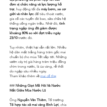
đơn vị chức năng và lực lượng hỗ 
trợ
, huy động tối đa 
máy bơm, xe cơ 
giới và nhân lực
 để tiêu thoát nước, 
gia cố các tuyến đê bao, sửa chữa hệ 
thống cống ngăn triều. Nhờ đó, 
tình 
trạng ngập úng đã giảm được 
khoảng 80% so với đợt triều ngày 
23/10
 trước đó.
Tuy nhiên, thiệt hại vẫn rất lớn. Nhiều 
hộ dân mất trắng hàng trăm gốc mai 
chuẩn bị cho mùa Tết sắp tới. Những 
vườn cây trị giá hàng trăm triệu đồng 
chìm trong nước, lá úa vàng, rễ thối 
do ngập sâu nhiều ngày.
Tham khảo thêm về:
mai cổ thụ
### 
Những Giọt Mồ Hôi Và Nước 
Mắt Giữa Mùa Nước Lũ
Ông 
Nguyễn Văn Thiêm
, Tổ trưởng 
Tổ hợp tác xã mai vàng Bình Lợi
, chia 