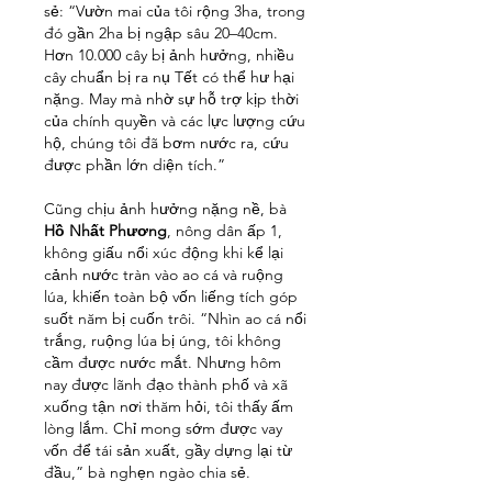
sẻ: “Vườn mai của tôi rộng 3ha, trong 
đó gần 2ha bị ngập sâu 20–40cm. 
Hơn 10.000 cây bị ảnh hưởng, nhiều 
cây chuẩn bị ra nụ Tết có thể hư hại 
nặng. May mà nhờ sự hỗ trợ kịp thời 
của chính quyền và các lực lượng cứu 
hộ, chúng tôi đã bơm nước ra, cứu 
được phần lớn diện tích.”
Cũng chịu ảnh hưởng nặng nề, bà 
Hồ Nhất Phương
, nông dân ấp 1, 
không giấu nổi xúc động khi kể lại 
cảnh nước tràn vào ao cá và ruộng 
lúa, khiến toàn bộ vốn liếng tích góp 
suốt năm bị cuốn trôi. “Nhìn ao cá nổi 
trắng, ruộng lúa bị úng, tôi không 
cầm được nước mắt. Nhưng hôm 
nay được lãnh đạo thành phố và xã 
xuống tận nơi thăm hỏi, tôi thấy ấm 
lòng lắm. Chỉ mong sớm được vay 
vốn để tái sản xuất, gầy dựng lại từ 
đầu,” bà nghẹn ngào chia sẻ.