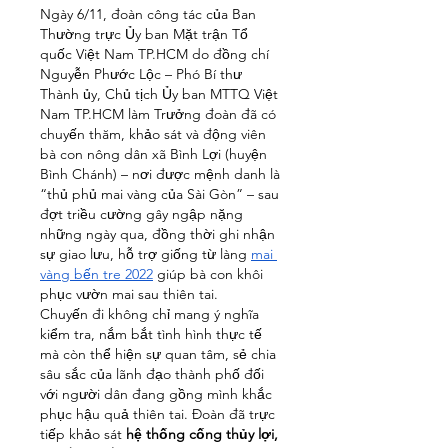
Ngày 6/11, đoàn công tác của Ban 
Thường trực Ủy ban Mặt trận Tổ 
quốc Việt Nam TP.HCM do đồng chí 
Nguyễn Phước Lộc – Phó Bí thư 
Thành ủy, Chủ tịch Ủy ban MTTQ Việt 
Nam TP.HCM làm Trưởng đoàn đã có 
chuyến thăm, khảo sát và động viên 
bà con nông dân xã Bình Lợi (huyện 
Bình Chánh) – nơi được mệnh danh là 
“thủ phủ mai vàng của Sài Gòn” – sau 
đợt triều cường gây ngập nặng 
những ngày qua, đồng thời ghi nhận 
sự giao lưu, hỗ trợ giống từ làng 
mai 
vàng bến tre 2022
 giúp bà con khôi 
phục vườn mai sau thiên tai.
Chuyến đi không chỉ mang ý nghĩa 
kiểm tra, nắm bắt tình hình thực tế 
mà còn thể hiện sự quan tâm, sẻ chia 
sâu sắc của lãnh đạo thành phố đối 
với người dân đang gồng mình khắc 
phục hậu quả thiên tai. Đoàn đã trực 
tiếp khảo sát 
hệ thống cống thủy lợi, 