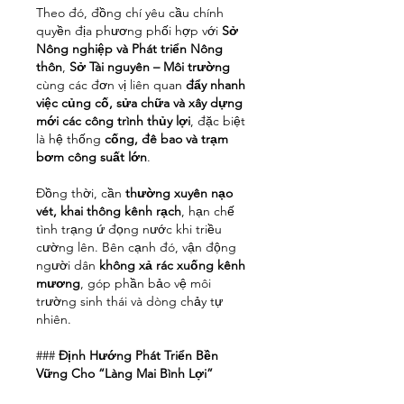
Theo đó, đồng chí yêu cầu chính 
quyền địa phương phối hợp với 
Sở 
Nông nghiệp và Phát triển Nông 
thôn
, 
Sở Tài nguyên – Môi trường
cùng các đơn vị liên quan 
đẩy nhanh 
việc củng cố, sửa chữa và xây dựng 
mới các công trình thủy lợi
, đặc biệt 
là hệ thống 
cống, đê bao và trạm 
bơm công suất lớn
.
Đồng thời, cần 
thường xuyên nạo 
vét, khai thông kênh rạch
, hạn chế 
tình trạng ứ đọng nước khi triều 
cường lên. Bên cạnh đó, vận động 
người dân 
không xả rác xuống kênh 
mương
, góp phần bảo vệ môi 
trường sinh thái và dòng chảy tự 
nhiên.
### 
Định Hướng Phát Triển Bền 
Vững Cho “Làng Mai Bình Lợi”