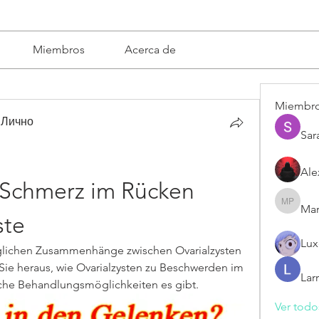
Miembros
Acerca de
Miembr
 Лично
Sar
Ale
 Schmerz im Rücken 
Mar
Mariska 
ste
Lux
glichen Zusammenhänge zwischen Ovarialzysten 
e heraus, wie Ovarialzysten zu Beschwerden im 
Lar
he Behandlungsmöglichkeiten es gibt.
Ver todo