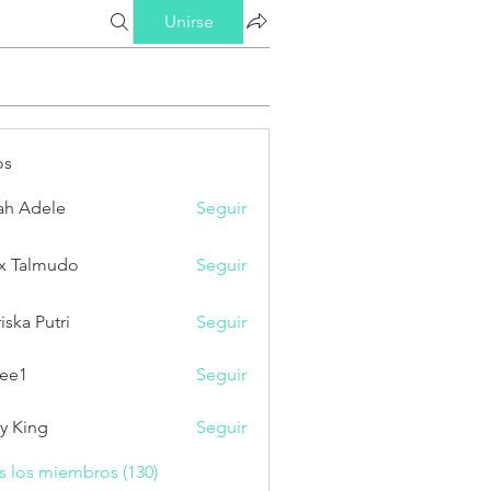
Unirse
os
ah Adele
Seguir
x Talmudo
Seguir
iska Putri
Seguir
Putri
ee1
Seguir
ry King
Seguir
s los miembros (130)