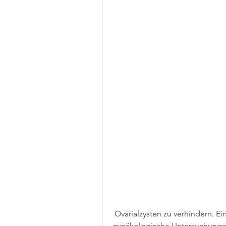
 Ovarialzysten zu verhindern. Ein gesunder Lebensstil und regelmäßige 
gynäkologische Untersuchungen