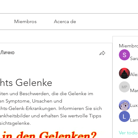
Miembros
Acerca de
Miembr
 Лично
Sar
Ale
chts Gelenke
Mar
Mariska 
iten und Beschwerden, die die Gelenke im 
eren Symptome, Ursachen und 
Lux
ts-Gelenk-Erkrankungen. Informieren Sie sich 
nkheitsbilder und erhalten Sie wertvolle Tipps 
Lar
sichtsgelenke.
Ver todo