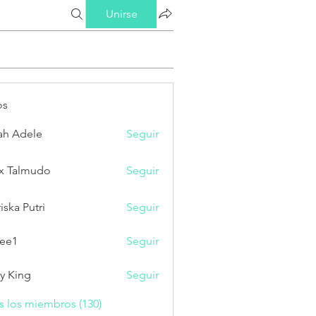
Unirse
os
ah Adele
Seguir
x Talmudo
Seguir
iska Putri
Seguir
Putri
ee1
Seguir
ry King
Seguir
s los miembros (130)