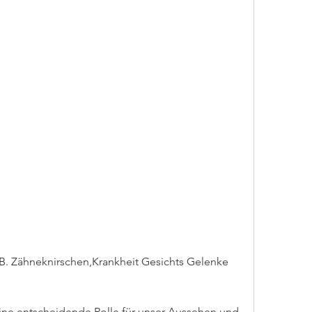
 z.B. Zähneknirschen,Krankheit Gesichts Gelenke
ine entscheidende Rolle für unser Aussehen und 