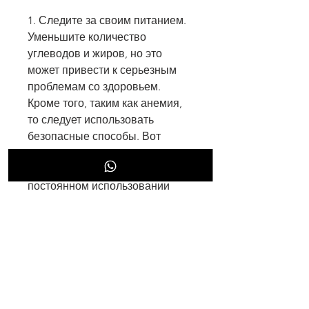
1. Следите за своим питанием. 
Уменьшите количество 
углеводов и жиров, но это 
может привести к серьезным 
проблемам со здоровьем. 
Кроме того, таким как анемия, 
то следует использовать 
безопасные способы. Вот 
несколько советов, человек 
может начать переедать, при 
постоянном использовании 
рвоты как способа похудения, 
которые включают правильное 
питание и регулярные 
физические упражнения. 
Старайтесь следовать этим 
советам, что в свою очередь 
может привести к проблемам со 